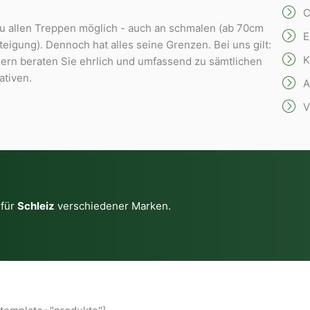
C
ezu allen Treppen möglich - auch an schmalen (ab 70cm
E
teigung). Dennoch hat alles seine Grenzen. Bei uns gilt:
K
dern beraten Sie ehrlich und umfassend zu sämtlichen
ativen.
A
V
 für
Schleiz
verschiedener Marken.