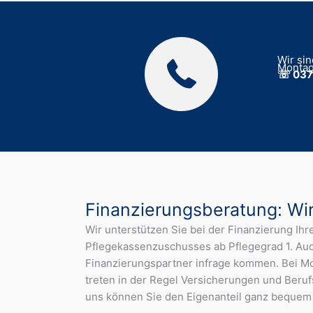
Wir sin
Montag 
☏
037
Finanzierungsberatung: Wir 
Wir unterstützen Sie bei der Finanzierung Ihr
Pflegekassenzuschusses ab Pflegegrad 1. Auch
Finanzierungspartner infrage kommen. Bei Mob
treten in der Regel Versicherungen und Beruf
uns können Sie den Eigenanteil ganz bequem 