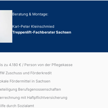
Beratung & Montage:
Karl-Peter Kleinschmied
Treppenlift-Fachberater Sachsen
is zu 4.180 € / Person von der Pflegekasse
fW Zuschuss und Förderkredit
okale Fördermittel in Sachsen
eteiligung Berufsgenossenschaften
errechnung mit Haftpflichtversicherung
ilfe durch Sozialamt