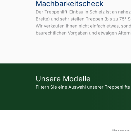
Machbarkeitscheck
Der Treppenlift-Einbau in Schleiz ist an nah
Breite) und sehr steilen Treppen (bis zu 75° S
Wir verkaufen Ihnen nicht einfach etwas, son
baurechtlichen Vorgaben und etwaigen Altern
Unsere Modelle
Filtern Sie eine Auswahl unserer Treppenlifte