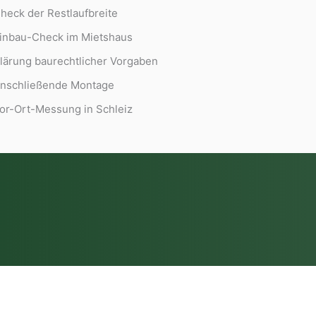
heck der Restlaufbreite
inbau-Check im Mietshaus
lärung baurechtlicher Vorgaben
nschließende Montage
or-Ort-Messung in Schleiz