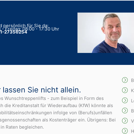
d persönlich für Sie da:
- Freitag: 08:00 - 17:30 Uhr
1-27356254
B
lassen Sie nicht allein.
K
es Wunschtreppenlifts - zum Beispiel in Form des
L
 die Kreditanstalt für Wiederaufbau (KfW) könnte als
B
ilitätseinschränkungen infolge von (Berufs)unfällen
sgenossenschaften als Kostenträger ein. Übrigens: Bei
V
in Raten begleichen.
H