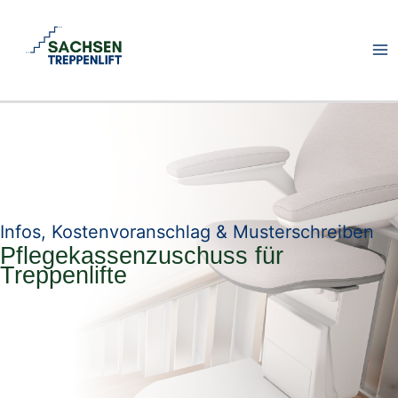
Zum
Inhalt
springen
Infos, Kostenvoranschlag & Musterschreiben
Pflegekassenzuschuss für
Treppenlifte