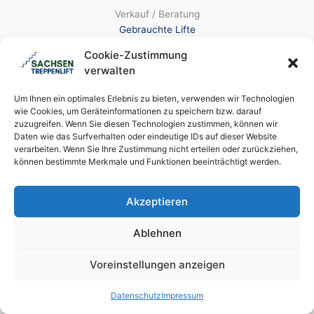
Verkauf / Beratung
Gebrauchte Lifte
Treppenlifte zur Miete
Cookie-Zustimmung
Einbau / Montage
verwalten
Machbarkeitsprüfung
Um Ihnen ein optimales Erlebnis zu bieten, verwenden wir Technologien
wie Cookies, um Geräteinformationen zu speichern bzw. darauf
zuzugreifen. Wenn Sie diesen Technologien zustimmen, können wir
Vor Ort
Daten wie das Surfverhalten oder eindeutige IDs auf dieser Website
verarbeiten. Wenn Sie Ihre Zustimmung nicht erteilen oder zurückziehen,
können bestimmte Merkmale und Funktionen beeinträchtigt werden.
Dresden
Chemnitz
Leipzig
Akzeptieren
Görlitz
Meißen
Ablehnen
Bautzen
Plauen
Voreinstellungen anzeigen
Zwickau
Datenschutz
Impressum