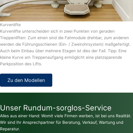
Kurvenlifte
Kurvenlifte unterscheiden sich in zwei Punkten von geraden
Treppenliften: Zum einen sind die Fahmodule drehbar, zum anderen
werden die Führungsschienen (Ein- / Zweirohrsystem) maßgefertigt.
Auch beim Einbau über mehrere Etagen ist dies der Fall. Tipp: Eine
kleine Kurve am Treppenaufgang ermöglicht eine platzsparende
Parkposition des Lifts.
Zu den Modellen
Unser Rundum-sorglos-Service
Alles aus einer Hand: Womit viele Firmen werben, ist bei uns Realität.
Wir sind Ihr Ansprechpartner für Beratung, Verkauf, Wartung und
Reparatur.