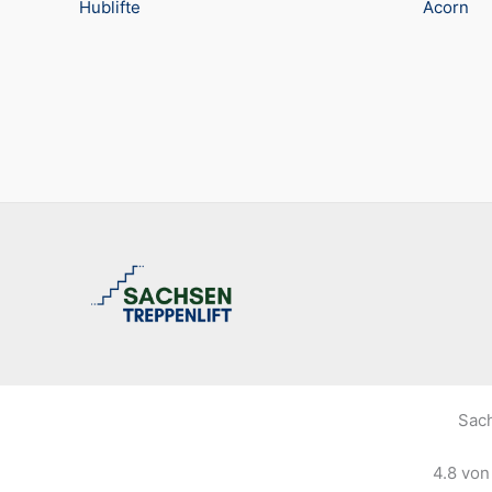
Hublifte
Acorn
Sach
4.8
vo