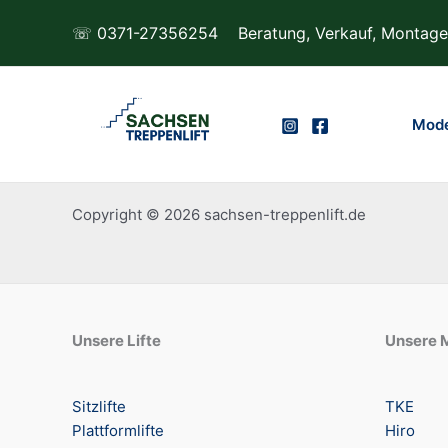
Zum
☏ 0371-27356254
Beratung, Verkauf, Montage
Inhalt
springen
Mode
Copyright © 2026 sachsen-treppenlift.de
Unsere Lifte
Unsere 
Sitzlifte
TKE
Plattformlifte
Hiro