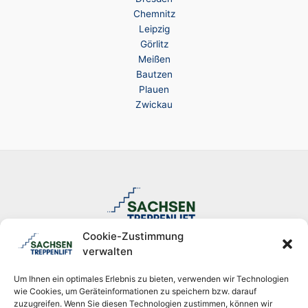
Chemnitz
Leipzig
Görlitz
Meißen
Bautzen
Plauen
Zwickau
Cookie-Zustimmung
verwalten
Wir sind Ihr Treppenlift-Fachbetrieb für Sachsen, Thüringen und
Um Ihnen ein optimales Erlebnis zu bieten, verwenden wir Technologien
Brandenburg. Als offizieller Vertriebspartner für Lifta, TKE und Acorn
wie Cookies, um Geräteinformationen zu speichern bzw. darauf
Markenlifte kümmern wir uns um die Machbarkeitsprüfung bei Ihnen
zuzugreifen. Wenn Sie diesen Technologien zustimmen, können wir