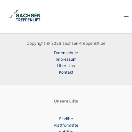
Zum
Inhalt
springen
Copyright © 2026 sachsen-treppenlift.de
Datenschutz
Impressum
Über Uns
Kontakt
Unsere Lifte
Sitzlifte
Plattformlifte
Hublifte