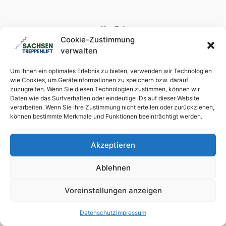
Vor Ort
Cookie-Zustimmung
verwalten
Dresden
Chemnitz
Um Ihnen ein optimales Erlebnis zu bieten, verwenden wir Technologien
wie Cookies, um Geräteinformationen zu speichern bzw. darauf
Leipzig
zuzugreifen. Wenn Sie diesen Technologien zustimmen, können wir
Görlitz
Daten wie das Surfverhalten oder eindeutige IDs auf dieser Website
Meißen
verarbeiten. Wenn Sie Ihre Zustimmung nicht erteilen oder zurückziehen,
Bautzen
können bestimmte Merkmale und Funktionen beeinträchtigt werden.
Plauen
Zwickau
Akzeptieren
Ablehnen
Voreinstellungen anzeigen
Datenschutz
Impressum