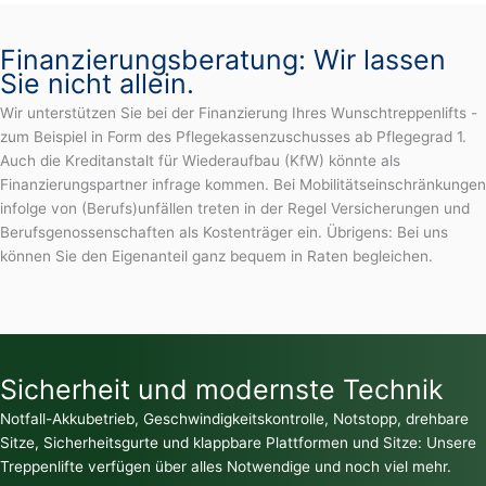
Finanzierungsberatung: Wir lassen
Sie nicht allein.
Wir unterstützen Sie bei der Finanzierung Ihres Wunschtreppenlifts -
zum Beispiel in Form des Pflegekassenzuschusses ab Pflegegrad 1.
Auch die Kreditanstalt für Wiederaufbau (KfW) könnte als
Finanzierungspartner infrage kommen. Bei Mobilitätseinschränkungen
infolge von (Berufs)unfällen treten in der Regel Versicherungen und
Berufsgenossenschaften als Kostenträger ein. Übrigens: Bei uns
können Sie den Eigenanteil ganz bequem in Raten begleichen.
Sicherheit und modernste Technik
Notfall-Akkubetrieb, Geschwindigkeitskontrolle, Notstopp, drehbare
Sitze, Sicherheitsgurte und klappbare Plattformen und Sitze: Unsere
Treppenlifte verfügen über alles Notwendige und noch viel mehr.