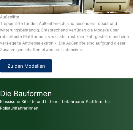
Außenlifte
Treppenlifte für den Außenbereich sind besonders robust und
witterungsbeständig. Entsprechend verfügen die Modelle über
rutschfeste Plattformen, verzinkte, rostfreie Fahrgestellte und eine
versiegelte Antriebselektronik. Die Außenlifte sind aufgrund dieser
Zusatzeigenschaften etwas preisintensiver.
Zu den Modellen
Die Bauformen
Klassische Sitzlifte und Lifte mit befahrbarer Plattform für
RollstuhlfahrerInnen