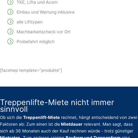
TKE, Lifta und Acorn
Einbau und Wartung inklusive
alle Lifttypen
Machbarkeitscheck vor Ort
Probefahrt möglich
[facetwp template="produkte"]
Treppenlifte-Miete nicht immer
sinnvoll
Ob sich die
Treppenlift-Miete
rechnet, hängt entscheidend von zwei
Faktoren ab: Zum einen ist die
Mietdauer
relevant. Man sagt, dass
sich ab 36 Monaten auch der Kauf rechnen würde - trotz günstiger
Mietraten
. Zum anderen spielen
Bauform und Treppenform
eine