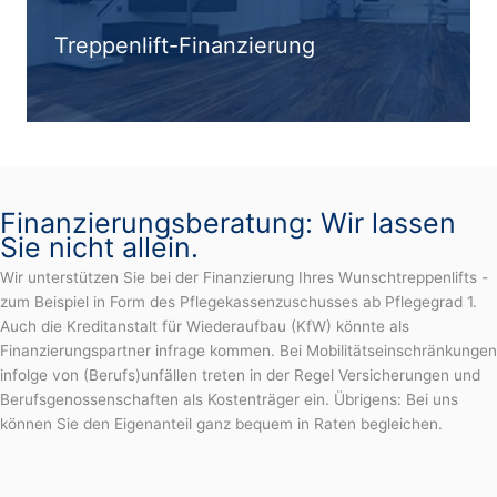
Treppenlift-Finanzierung
Finanzierungsberatung: Wir lassen
Sie nicht allein.
Wir unterstützen Sie bei der Finanzierung Ihres Wunschtreppenlifts -
zum Beispiel in Form des Pflegekassenzuschusses ab Pflegegrad 1.
Auch die Kreditanstalt für Wiederaufbau (KfW) könnte als
Finanzierungspartner infrage kommen. Bei Mobilitätseinschränkungen
infolge von (Berufs)unfällen treten in der Regel Versicherungen und
Berufsgenossenschaften als Kostenträger ein. Übrigens: Bei uns
können Sie den Eigenanteil ganz bequem in Raten begleichen.