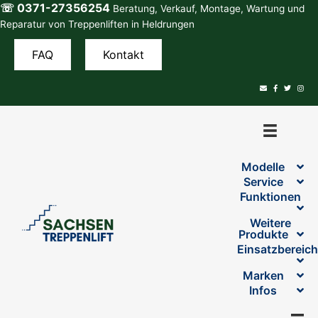
☏ 0371-27356254
Zum
Beratung, Verkauf, Montage, Wartung und
Inhalt
Reparatur von Treppenliften in Heldrungen
springen
FAQ
Kontakt
Modelle
Service
Funktionen
Weitere
Produkte
Einsatzbereic
Marken
Infos