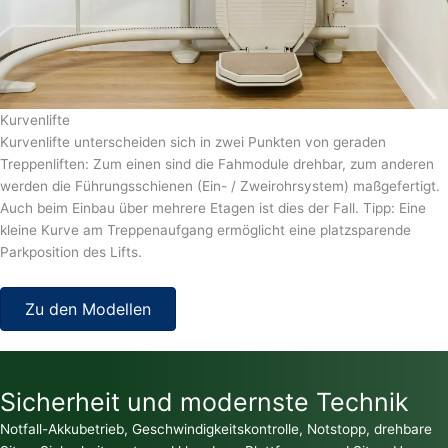
Kurvenlifte
Kurvenlifte unterscheiden sich in zwei Punkten von geraden
Treppenliften: Zum einen sind die Fahmodule drehbar, zum anderen
werden die Führungsschienen (Ein- / Zweirohrsystem) maßgefertigt.
Auch beim Einbau über mehrere Etagen ist dies der Fall. Tipp: Eine
kleine Kurve am Treppenaufgang ermöglicht eine platzsparende
Parkposition des Lifts.
Zu den Modellen
Sicherheit und modernste Technik
Notfall-Akkubetrieb, Geschwindigkeitskontrolle, Notstopp, drehbare