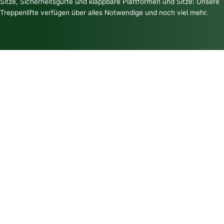
Sitze, Sicherheitsgurte und klappbare Plattformen und Sitze: Unsere
Treppenlifte verfügen über alles Notwendige und noch viel mehr.
Nicht nur für schmale Treppen
Treppenlifte mit klappbarem Sitz bzw. klappbarer
Plattform sind in ihrer Parkposition besonders
platzsparend. Dies kann notwendig sein, um die
baurechtlich vorgegebene Mindestlaufbreite an Treppen
einzuhalten.
Perfekt für Kurventreppen
Durch den Drehsitz schaffen Treppenlifte selbst enge
Kurven mühelos. Alle unsere Kurventreppenlifte (z. B. für
Wendeltreppen) sind mit einer solchen Funktion
ausgestattet.