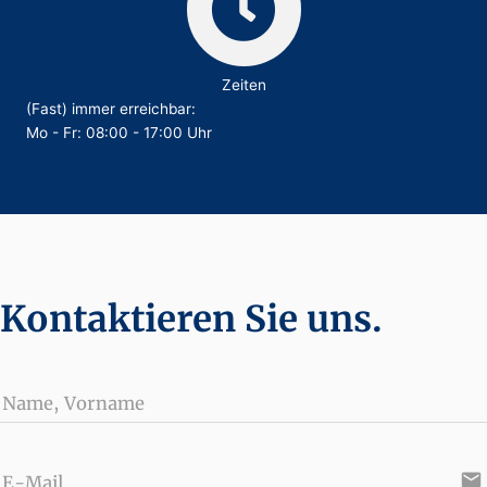
Zeiten
(Fast) immer erreichbar:
Mo - Fr: 08:00 - 17:00 Uhr
Kontaktieren Sie uns.
Name, Vorname
email
E-Mail