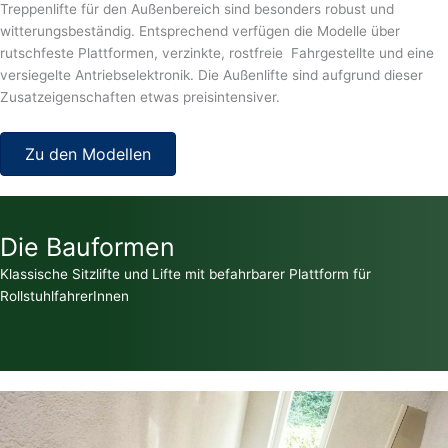
Treppenlifte für den Außenbereich sind besonders robust und
witterungsbeständig. Entsprechend verfügen die Modelle über
rutschfeste Plattformen, verzinkte, rostfreie Fahrgestellte und eine
versiegelte Antriebselektronik. Die Außenlifte sind aufgrund dieser
Zusatzeigenschaften etwas preisintensiver.
Zu den Modellen
Die Bauformen
Klassische Sitzlifte und Lifte mit befahrbarer Plattform für
RollstuhlfahrerInnen