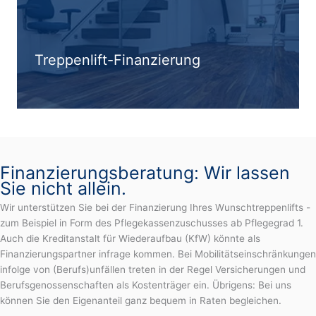
Treppenlift-Finanzierung
Finanzierungsberatung: Wir lassen
Sie nicht allein.
Wir unterstützen Sie bei der Finanzierung Ihres Wunschtreppenlifts -
zum Beispiel in Form des Pflegekassenzuschusses ab Pflegegrad 1.
Auch die Kreditanstalt für Wiederaufbau (KfW) könnte als
Finanzierungspartner infrage kommen. Bei Mobilitätseinschränkungen
infolge von (Berufs)unfällen treten in der Regel Versicherungen und
Berufsgenossenschaften als Kostenträger ein. Übrigens: Bei uns
können Sie den Eigenanteil ganz bequem in Raten begleichen.