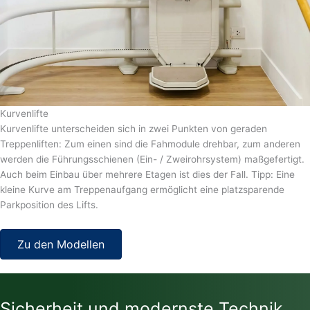
Kurvenlifte
Kurvenlifte unterscheiden sich in zwei Punkten von geraden
Treppenliften: Zum einen sind die Fahmodule drehbar, zum anderen
werden die Führungsschienen (Ein- / Zweirohrsystem) maßgefertigt.
Auch beim Einbau über mehrere Etagen ist dies der Fall. Tipp: Eine
kleine Kurve am Treppenaufgang ermöglicht eine platzsparende
Parkposition des Lifts.
Zu den Modellen
Sicherheit und modernste Technik