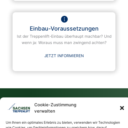
Einbau-Voraussetzungen
Ist der Treppenlift-Einbau überhaupt machbar? Und
wenn ja: Woraus muss man zwingend achten?
JETZT INFORMIEREN
FAQ - Antworten auf häufige Fragen
Cookie-Zustimmung
verwalten
Das Wichtigste zum Thema Treppenlifte
Um Ihnen ein optimales Erlebnis zu bieten, verwenden wir Technologien
wie Cookies, um Geräteinformationen zu speichern bzw. darauf