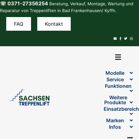
☏ 0371-27356254
Zum
Beratung, Verkauf, Montage, Wartung und
Inhalt
Reparatur von Treppenliften in Bad Frankenhausen/ Kyffh.
springen
FAQ
Kontakt
Modelle
Service
Funktionen
Weitere
Produkte
Einsatzbereic
Marken
Infos