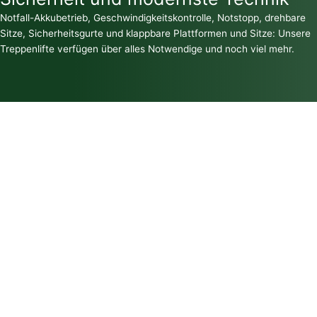
Notfall-Akkubetrieb, Geschwindigkeitskontrolle, Notstopp, drehbare
Sitze, Sicherheitsgurte und klappbare Plattformen und Sitze: Unsere
Treppenlifte verfügen über alles Notwendige und noch viel mehr.
Nicht nur für schmale Treppen
Treppenlifte mit klappbarem Sitz bzw. klappbarer
Plattform sind in ihrer Parkposition besonders
platzsparend. Dies kann notwendig sein, um die
baurechtlich vorgegebene Mindestlaufbreite an Treppen
einzuhalten.
Perfekt für Kurventreppen
Durch den Drehsitz schaffen Treppenlifte selbst enge
Kurven mühelos. Alle unsere Kurventreppenlifte (z. B. für