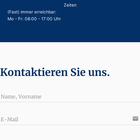
Zeiten
(Fast) immer erreichbar:
Mo - Fr: 08:00 - 17:00 Uhr
Kontaktieren Sie uns.
Name, Vorname
email
E-Mail