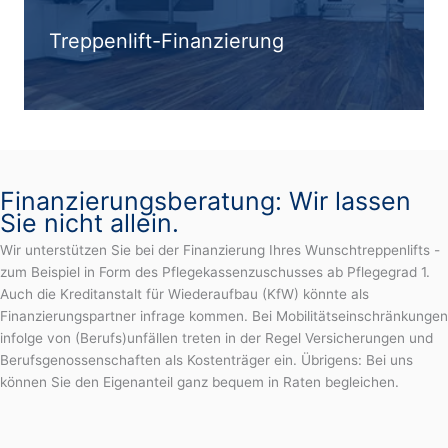
Treppenlift-Finanzierung
Finanzierungsberatung: Wir lassen
Sie nicht allein.
Wir unterstützen Sie bei der Finanzierung Ihres Wunschtreppenlifts -
zum Beispiel in Form des Pflegekassenzuschusses ab Pflegegrad 1.
Auch die Kreditanstalt für Wiederaufbau (KfW) könnte als
Finanzierungspartner infrage kommen. Bei Mobilitätseinschränkungen
infolge von (Berufs)unfällen treten in der Regel Versicherungen und
Berufsgenossenschaften als Kostenträger ein. Übrigens: Bei uns
können Sie den Eigenanteil ganz bequem in Raten begleichen.