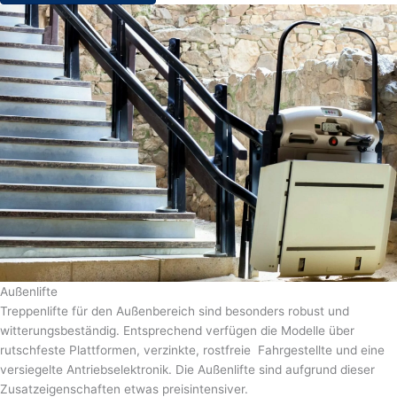
Außenlifte
Treppenlifte für den Außenbereich sind besonders robust und
witterungsbeständig. Entsprechend verfügen die Modelle über
rutschfeste Plattformen, verzinkte, rostfreie Fahrgestellte und eine
versiegelte Antriebselektronik. Die Außenlifte sind aufgrund dieser
Zusatzeigenschaften etwas preisintensiver.