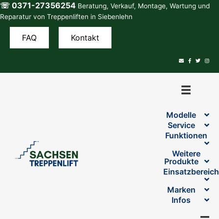
☏ 0371-27356254
Zum
Beratung, Verkauf, Montage, Wartung und
Inhalt
Reparatur von Treppenliften in Siebenlehn
springen
FAQ
Kontakt
Modelle
Service
Funktionen
Weitere
Produkte
Einsatzbereic
Marken
Infos