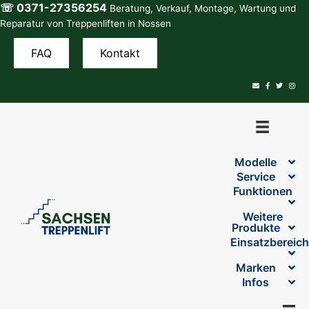
☏ 0371-27356254
Zum
Beratung, Verkauf, Montage, Wartung und
Inhalt
Reparatur von Treppenliften in Nossen
springen
FAQ
Kontakt
Modelle
Service
Funktionen
Weitere
Produkte
Einsatzbereic
Marken
Infos