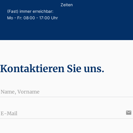
Zeiten
(Fast) immer erreichbar:
Mo - Fr: 08:00 - 17:00 Uhr
Kontaktieren Sie uns.
Name, Vorname
email
E-Mail