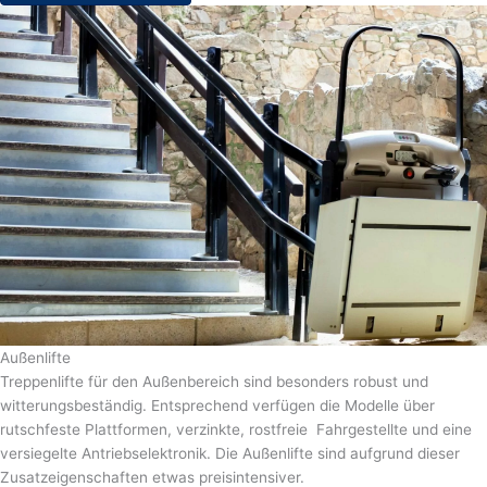
Außenlifte
Treppenlifte für den Außenbereich sind besonders robust und
witterungsbeständig. Entsprechend verfügen die Modelle über
rutschfeste Plattformen, verzinkte, rostfreie Fahrgestellte und eine
versiegelte Antriebselektronik. Die Außenlifte sind aufgrund dieser
Zusatzeigenschaften etwas preisintensiver.