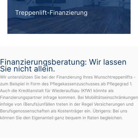
Treppenlift-Finanzierung
Finanzierungsberatung: Wir lassen
Sie nicht allein.
Wir unterstützen Sie bei der Finanzierung Ihres Wunschtreppenlifts -
zum Beispiel in Form des Pflegekassenzuschusses ab Pflegegrad 1.
Auch die Kreditanstalt für Wiederaufbau (KfW) könnte als
Finanzierungspartner infrage kommen. Bei Mobilitätseinschränkungen
infolge von (Berufs)unfällen treten in der Regel Versicherungen und
Berufsgenossenschaften als Kostenträger ein. Übrigens: Bei uns
können Sie den Eigenanteil ganz bequem in Raten begleichen.