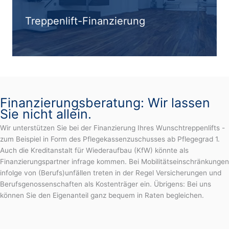
Treppenlift-Finanzierung
Finanzierungsberatung: Wir lassen
Sie nicht allein.
Wir unterstützen Sie bei der Finanzierung Ihres Wunschtreppenlifts -
zum Beispiel in Form des Pflegekassenzuschusses ab Pflegegrad 1.
Auch die Kreditanstalt für Wiederaufbau (KfW) könnte als
Finanzierungspartner infrage kommen. Bei Mobilitätseinschränkungen
infolge von (Berufs)unfällen treten in der Regel Versicherungen und
Berufsgenossenschaften als Kostenträger ein. Übrigens: Bei uns
können Sie den Eigenanteil ganz bequem in Raten begleichen.