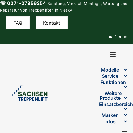
☏ 0371-27356254
Zum
Beratung, Verkauf, Montage, Wartung und
Inhalt
Reparatur von Treppenliften in Niesky
springen
FAQ
Kontakt
Modelle
Service
Funktionen
Weitere
Produkte
Einsatzbereic
Marken
Infos