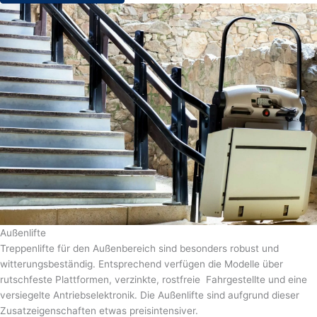
Außenlifte
Treppenlifte für den Außenbereich sind besonders robust und
witterungsbeständig. Entsprechend verfügen die Modelle über
rutschfeste Plattformen, verzinkte, rostfreie Fahrgestellte und eine
versiegelte Antriebselektronik. Die Außenlifte sind aufgrund dieser
Zusatzeigenschaften etwas preisintensiver.