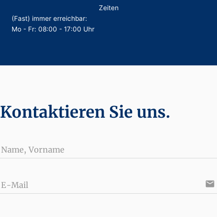
Zeiten
(Fast) immer erreichbar:
Mo - Fr: 08:00 - 17:00 Uhr
Kontaktieren Sie uns.
Name, Vorname
email
E-Mail