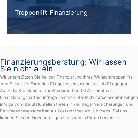
Treppenlift-Finanzierung
Finanzierungsberatung: Wir lassen
Sie nicht allein.
Wir unterstützen Sie bei der Finanzierung Ihres Wunschtreppenlifts -
zum Beispiel in Form des Pflegekassenzuschusses ab Pflegegrad 1.
Auch die Kreditanstalt für Wiederaufbau (KfW) könnte als
Finanzierungspartner infrage kommen. Bei Mobilitätseinschränkungen
infolge von (Berufs)unfällen treten in der Regel Versicherungen und
Berufsgenossenschaften als Kostenträger ein. Übrigens: Bei uns
können Sie den Eigenanteil ganz bequem in Raten begleichen.