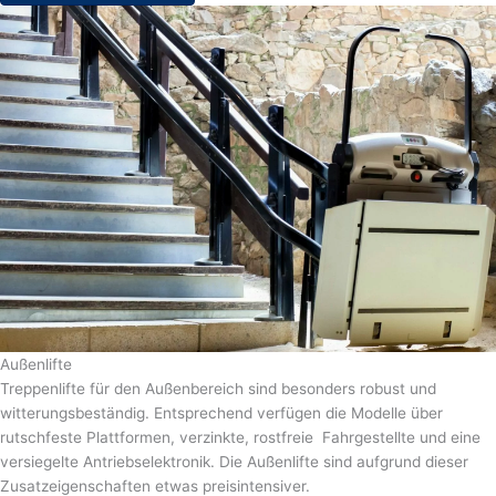
Außenlifte
Treppenlifte für den Außenbereich sind besonders robust und
witterungsbeständig. Entsprechend verfügen die Modelle über
rutschfeste Plattformen, verzinkte, rostfreie Fahrgestellte und eine
versiegelte Antriebselektronik. Die Außenlifte sind aufgrund dieser
Zusatzeigenschaften etwas preisintensiver.