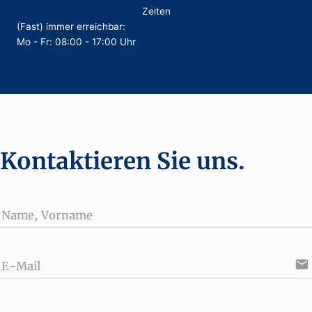
Zeiten
(Fast) immer erreichbar:
Mo - Fr: 08:00 - 17:00 Uhr
Kontaktieren Sie uns.
Name, Vorname
email
E-Mail