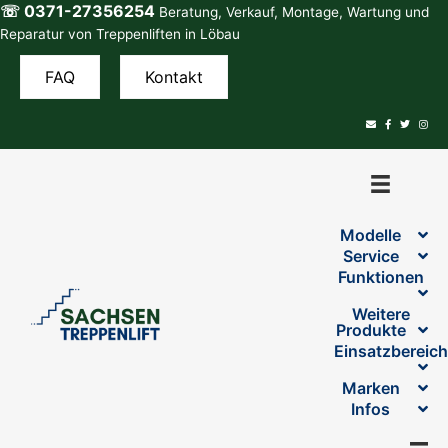
☏ 0371-27356254
Zum
Beratung, Verkauf, Montage, Wartung und
Inhalt
Reparatur von Treppenliften in Löbau
springen
FAQ
Kontakt
Modelle
Service
Funktionen
Weitere
Produkte
Einsatzbereic
Marken
Infos