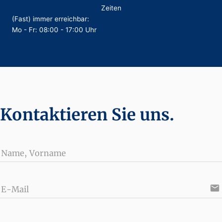
Zeiten
(Fast) immer erreichbar:
Mo - Fr: 08:00 - 17:00 Uhr
Kontaktieren Sie uns.
Name, Vorname
email
E-Mail