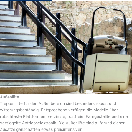
Außenlifte
Treppenlifte für den Außenbereich sind besonders robust und
witterungsbeständig. Entsprechend verfügen die Modelle über
rutschfeste Plattformen, verzinkte, rostfreie Fahrgestellte und eine
versiegelte Antriebselektronik. Die Außenlifte sind aufgrund dieser
Zusatzeigenschaften etwas preisintensiver.