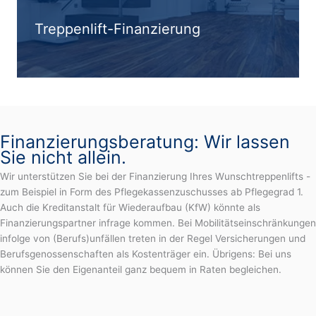
Treppenlift-Finanzierung
Finanzierungsberatung: Wir lassen
Sie nicht allein.
Wir unterstützen Sie bei der Finanzierung Ihres Wunschtreppenlifts -
zum Beispiel in Form des Pflegekassenzuschusses ab Pflegegrad 1.
Auch die Kreditanstalt für Wiederaufbau (KfW) könnte als
Finanzierungspartner infrage kommen. Bei Mobilitätseinschränkungen
infolge von (Berufs)unfällen treten in der Regel Versicherungen und
Berufsgenossenschaften als Kostenträger ein. Übrigens: Bei uns
können Sie den Eigenanteil ganz bequem in Raten begleichen.