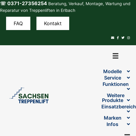
☏ 0371-27356254
Zum
Beratung, Verkauf, Montage, Wartung und
Inhalt
Reparatur von Treppenliften in Erlbach
springen
FAQ
Kontakt
Modelle
Service
Funktionen
Weitere
Produkte
Einsatzbereic
Marken
Infos