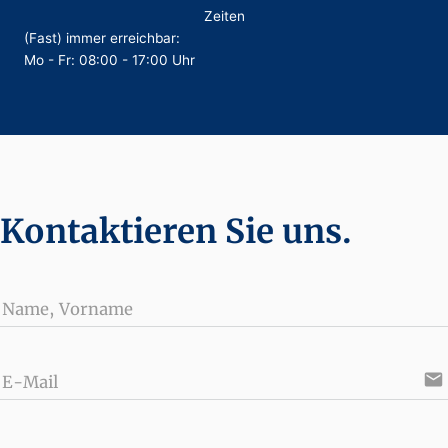
Zeiten
(Fast) immer erreichbar:
Mo - Fr: 08:00 - 17:00 Uhr
Kontaktieren Sie uns.
Name, Vorname
email
E-Mail