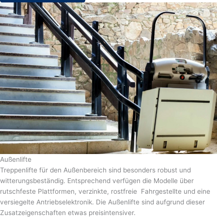
Außenlifte
Treppenlifte für den Außenbereich sind besonders robust und
witterungsbeständig. Entsprechend verfügen die Modelle über
rutschfeste Plattformen, verzinkte, rostfreie Fahrgestellte und eine
versiegelte Antriebselektronik. Die Außenlifte sind aufgrund dieser
Zusatzeigenschaften etwas preisintensiver.