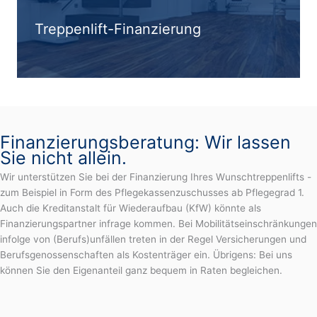
Treppenlift-Finanzierung
Finanzierungsberatung: Wir lassen
Sie nicht allein.
Wir unterstützen Sie bei der Finanzierung Ihres Wunschtreppenlifts -
zum Beispiel in Form des Pflegekassenzuschusses ab Pflegegrad 1.
Auch die Kreditanstalt für Wiederaufbau (KfW) könnte als
Finanzierungspartner infrage kommen. Bei Mobilitätseinschränkungen
infolge von (Berufs)unfällen treten in der Regel Versicherungen und
Berufsgenossenschaften als Kostenträger ein. Übrigens: Bei uns
können Sie den Eigenanteil ganz bequem in Raten begleichen.