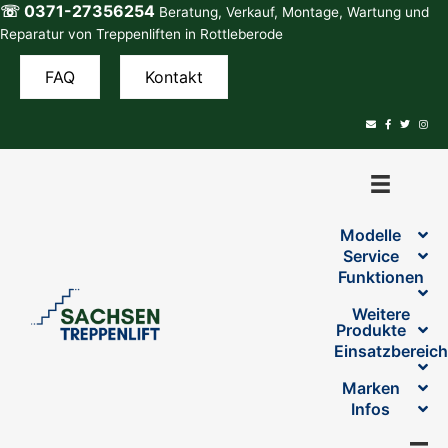
☏ 0371-27356254
Zum
Beratung, Verkauf, Montage, Wartung und
Inhalt
Reparatur von Treppenliften in Rottleberode
springen
FAQ
Kontakt
Modelle
Service
Funktionen
Weitere
Produkte
Einsatzbereic
Marken
Infos