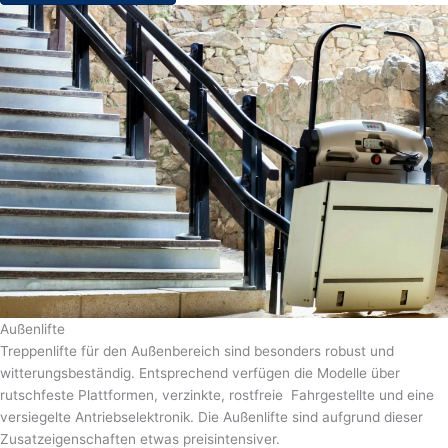
Außenlifte
Treppenlifte für den Außenbereich sind besonders robust und
witterungsbeständig. Entsprechend verfügen die Modelle über
rutschfeste Plattformen, verzinkte, rostfreie Fahrgestellte und eine
versiegelte Antriebselektronik. Die Außenlifte sind aufgrund dieser
Zusatzeigenschaften etwas preisintensiver.