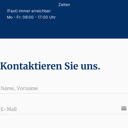
Zeiten
(Fast) immer erreichbar:
Mo - Fr: 08:00 - 17:00 Uhr
Kontaktieren Sie uns.
Name, Vorname
email
E-Mail