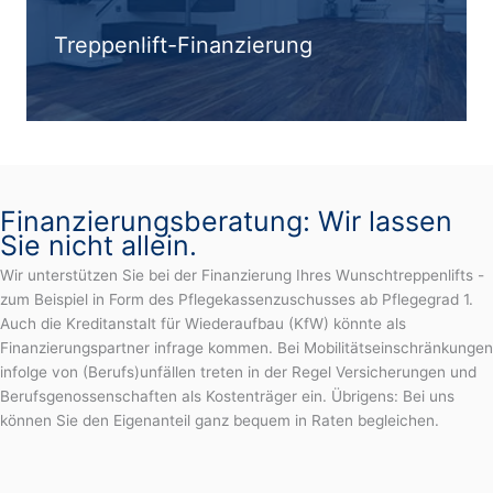
Treppenlift-Finanzierung
Finanzierungsberatung: Wir lassen
Sie nicht allein.
Wir unterstützen Sie bei der Finanzierung Ihres Wunschtreppenlifts -
zum Beispiel in Form des Pflegekassenzuschusses ab Pflegegrad 1.
Auch die Kreditanstalt für Wiederaufbau (KfW) könnte als
Finanzierungspartner infrage kommen. Bei Mobilitätseinschränkungen
infolge von (Berufs)unfällen treten in der Regel Versicherungen und
Berufsgenossenschaften als Kostenträger ein. Übrigens: Bei uns
können Sie den Eigenanteil ganz bequem in Raten begleichen.