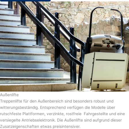
Außenlifte
Treppenlifte für den Außenbereich sind besonders robust und
witterungsbeständig. Entsprechend verfügen die Modelle über
rutschfeste Plattformen, verzinkte, rostfreie Fahrgestellte und eine
versiegelte Antriebselektronik. Die Außenlifte sind aufgrund dieser
Zusatzeigenschaften etwas preisintensiver.