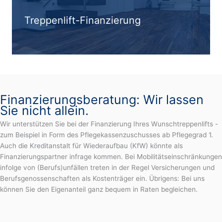
Treppenlift-Finanzierung
Finanzierungsberatung: Wir lassen
Sie nicht allein.
Wir unterstützen Sie bei der Finanzierung Ihres Wunschtreppenlifts -
zum Beispiel in Form des Pflegekassenzuschusses ab Pflegegrad 1.
Auch die Kreditanstalt für Wiederaufbau (KfW) könnte als
Finanzierungspartner infrage kommen. Bei Mobilitätseinschränkungen
infolge von (Berufs)unfällen treten in der Regel Versicherungen und
Berufsgenossenschaften als Kostenträger ein. Übrigens: Bei uns
können Sie den Eigenanteil ganz bequem in Raten begleichen.