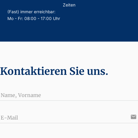
Zeiten
(Fast) immer erreichbar:
Mo - Fr: 08:00 - 17:00 Uhr
Kontaktieren Sie uns.
Name, Vorname
email
E-Mail