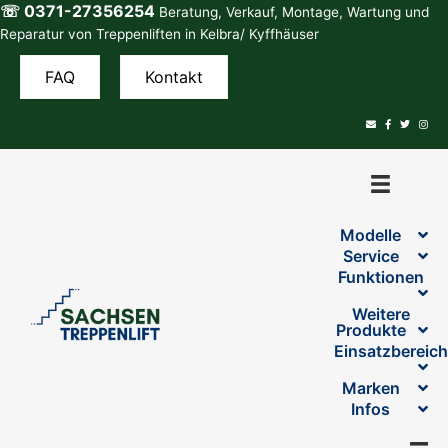
☏ 0371-27356254
Zum
Beratung, Verkauf, Montage, Wartung und
Inhalt
Reparatur von Treppenliften in Kelbra/ Kyffhäuser
springen
FAQ
Kontakt
Modelle
Service
Funktionen
Weitere
Produkte
Einsatzbereic
Marken
Infos