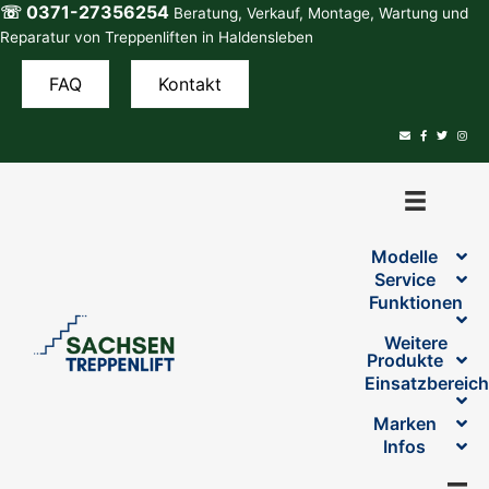
☏ 0371-27356254
Zum
Beratung, Verkauf, Montage, Wartung und
Inhalt
Reparatur von Treppenliften in Haldensleben
springen
FAQ
Kontakt
Modelle
Service
Funktionen
Weitere
Produkte
Einsatzbereic
Marken
Infos