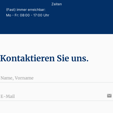
Zeiten
(Fast) immer erreichbar:
Mo - Fr: 08:00 - 17:00 Uhr
Kontaktieren Sie uns.
Name, Vorname
email
E-Mail