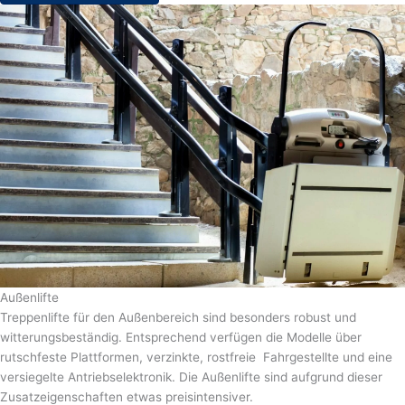
Außenlifte
Treppenlifte für den Außenbereich sind besonders robust und
witterungsbeständig. Entsprechend verfügen die Modelle über
rutschfeste Plattformen, verzinkte, rostfreie Fahrgestellte und eine
versiegelte Antriebselektronik. Die Außenlifte sind aufgrund dieser
Zusatzeigenschaften etwas preisintensiver.