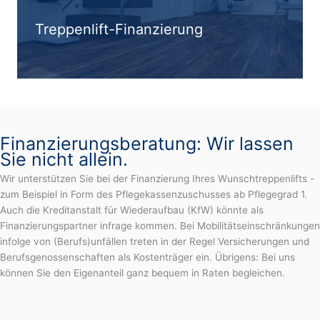
Treppenlift-Finanzierung
Finanzierungsberatung: Wir lassen
Sie nicht allein.
Wir unterstützen Sie bei der Finanzierung Ihres Wunschtreppenlifts -
zum Beispiel in Form des Pflegekassenzuschusses ab Pflegegrad 1.
Auch die Kreditanstalt für Wiederaufbau (KfW) könnte als
Finanzierungspartner infrage kommen. Bei Mobilitätseinschränkungen
infolge von (Berufs)unfällen treten in der Regel Versicherungen und
Berufsgenossenschaften als Kostenträger ein. Übrigens: Bei uns
können Sie den Eigenanteil ganz bequem in Raten begleichen.