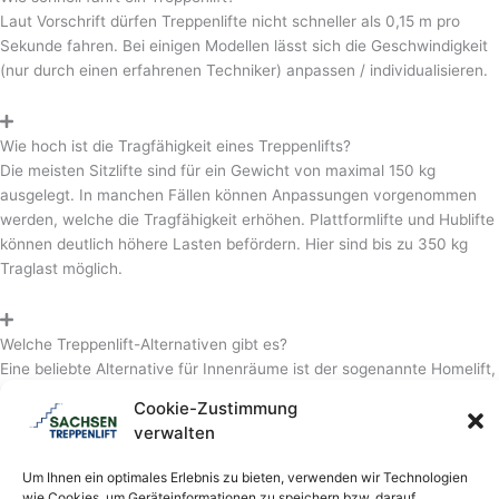
Laut Vorschrift dürfen Treppenlifte nicht schneller als 0,15 m pro
Sekunde fahren. Bei einigen Modellen lässt sich die Geschwindigkeit
(nur durch einen erfahrenen Techniker) anpassen / individualisieren.
Wie hoch ist die Tragfähigkeit eines Treppenlifts?
Die meisten Sitzlifte sind für ein Gewicht von maximal 150 kg
ausgelegt. In manchen Fällen können Anpassungen vorgenommen
werden, welche die Tragfähigkeit erhöhen. Plattformlifte und Hublifte
können deutlich höhere Lasten befördern. Hier sind bis zu 350 kg
Traglast möglich.
Welche Treppenlift-Alternativen gibt es?
Eine beliebte Alternative für Innenräume ist der sogenannte Homelift,
eine Art privater, aber sehr platzsparender Personenaufzug, der
Cookie-Zustimmung
ebenfalls nur mit geringer Geschwindigkeit fährt. Im Außenbereich
verwalten
werden oft Außenaufzüge nachgerüstet. Das gilt vor allem im
Mietwohnungsbau. Bei sehr kleinen Höhenunterschieden reichen
Um Ihnen ein optimales Erlebnis zu bieten, verwenden wir Technologien
oftmals preiswerte Rollstuhlrampen / Auffahrrampen. Diese werden
wie Cookies, um Geräteinformationen zu speichern bzw. darauf