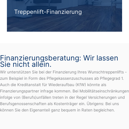
Treppenlift-Finanzierung
Finanzierungsberatung: Wir lassen
Sie nicht allein.
Wir unterstützen Sie bei der Finanzierung Ihres Wunschtreppenlifts -
zum Beispiel in Form des Pflegekassenzuschusses ab Pflegegrad 1.
Auch die Kreditanstalt für Wiederaufbau (KfW) könnte als
Finanzierungspartner infrage kommen. Bei Mobilitätseinschränkungen
infolge von (Berufs)unfällen treten in der Regel Versicherungen und
Berufsgenossenschaften als Kostenträger ein. Übrigens: Bei uns
können Sie den Eigenanteil ganz bequem in Raten begleichen.