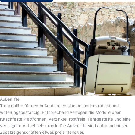
Außenlifte
Treppenlifte für den Außenbereich sind besonders robust und
witterungsbeständig. Entsprechend verfügen die Modelle über
rutschfeste Plattformen, verzinkte, rostfreie Fahrgestellte und eine
versiegelte Antriebselektronik. Die Außenlifte sind aufgrund dieser
Zusatzeigenschaften etwas preisintensiver.