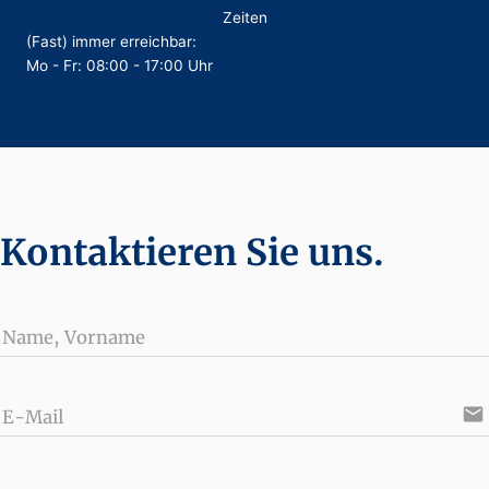
Zeiten
(Fast) immer erreichbar:
Mo - Fr: 08:00 - 17:00 Uhr
Kontaktieren Sie uns.
Name, Vorname
email
E-Mail