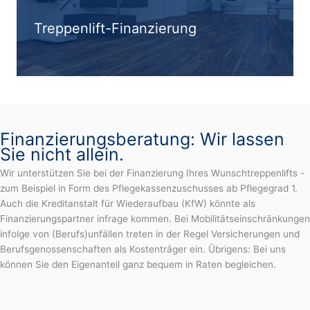
Treppenlift-Finanzierung
Finanzierungsberatung: Wir lassen
Sie nicht allein.
Wir unterstützen Sie bei der Finanzierung Ihres Wunschtreppenlifts -
zum Beispiel in Form des Pflegekassenzuschusses ab Pflegegrad 1.
Auch die Kreditanstalt für Wiederaufbau (KfW) könnte als
Finanzierungspartner infrage kommen. Bei Mobilitätseinschränkungen
infolge von (Berufs)unfällen treten in der Regel Versicherungen und
Berufsgenossenschaften als Kostenträger ein. Übrigens: Bei uns
können Sie den Eigenanteil ganz bequem in Raten begleichen.