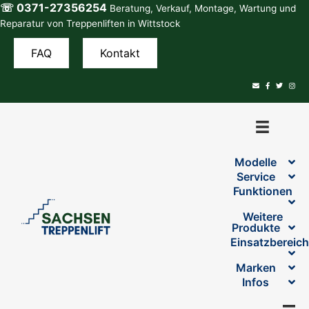
☏ 0371-27356254
Zum
Beratung, Verkauf, Montage, Wartung und
Inhalt
Reparatur von Treppenliften in Wittstock
springen
FAQ
Kontakt
Modelle
Service
Funktionen
Weitere
Produkte
Einsatzbereic
Marken
Infos