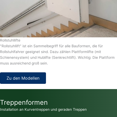
Rollstuhllifte
"Rollstuhllift" ist ein Sammelbegriff für alle Bauformen, die für
Rollstuhlfahrer geeignet sind. Dazu zählen Plattformlifte (mit
Schienensystem) und Hublifte (Senkrechtlift). Wichtig: Die Plattform
muss ausreichend groß sein.
Zu den Modellen
Treppenformen
Installation an Kurventreppen und geraden Treppen