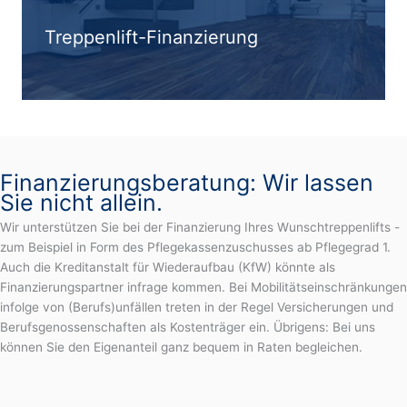
Treppenlift-Finanzierung
Finanzierungsberatung: Wir lassen
Sie nicht allein.
Wir unterstützen Sie bei der Finanzierung Ihres Wunschtreppenlifts -
zum Beispiel in Form des Pflegekassenzuschusses ab Pflegegrad 1.
Auch die Kreditanstalt für Wiederaufbau (KfW) könnte als
Finanzierungspartner infrage kommen. Bei Mobilitätseinschränkungen
infolge von (Berufs)unfällen treten in der Regel Versicherungen und
Berufsgenossenschaften als Kostenträger ein. Übrigens: Bei uns
können Sie den Eigenanteil ganz bequem in Raten begleichen.