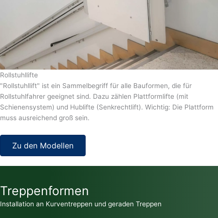
Rollstuhllifte
"Rollstuhllift" ist ein Sammelbegriff für alle Bauformen, die für
Rollstuhlfahrer geeignet sind. Dazu zählen Plattformlifte (mit
Schienensystem) und Hublifte (Senkrechtlift). Wichtig: Die Plattform
muss ausreichend groß sein.
Zu den Modellen
Treppenformen
Installation an Kurventreppen und geraden Treppen