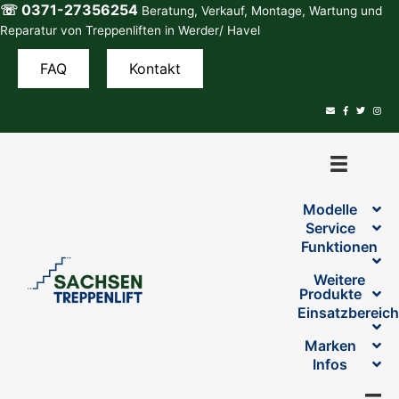
☏ 0371-27356254
Zum
Beratung, Verkauf, Montage, Wartung und
Inhalt
Reparatur von Treppenliften in Werder/ Havel
springen
FAQ
Kontakt
Modelle
Service
Funktionen
Weitere
Produkte
Einsatzbereic
Marken
Infos