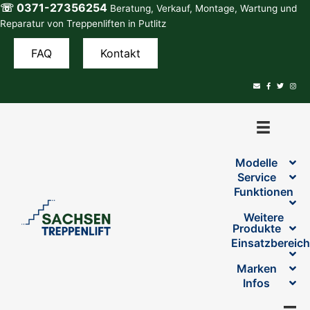
☏ 0371-27356254
Zum
Beratung, Verkauf, Montage, Wartung und
Inhalt
Reparatur von Treppenliften in Putlitz
springen
FAQ
Kontakt
Modelle
Service
Funktionen
Weitere
Produkte
Einsatzbereic
Marken
Infos