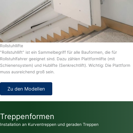
Rollstuhllifte
"Rollstuhllift" ist ein Sammelbegriff für alle Bauformen, die für
Rollstuhlfahrer geeignet sind. Dazu zählen Plattformlifte (mit
Schienensystem) und Hublifte (Senkrechtlift). Wichtig: Die Plattform
muss ausreichend groß sein.
Zu den Modellen
Treppenformen
Installation an Kurventreppen und geraden Treppen