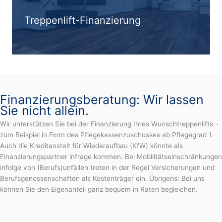
Treppenlift-Finanzierung
Finanzierungsberatung: Wir lassen
Sie nicht allein.
Wir unterstützen Sie bei der Finanzierung Ihres Wunschtreppenlifts -
zum Beispiel in Form des Pflegekassenzuschusses ab Pflegegrad 1.
Auch die Kreditanstalt für Wiederaufbau (KfW) könnte als
Finanzierungspartner infrage kommen. Bei Mobilitätseinschränkungen
infolge von (Berufs)unfällen treten in der Regel Versicherungen und
Berufsgenossenschaften als Kostenträger ein. Übrigens: Bei uns
können Sie den Eigenanteil ganz bequem in Raten begleichen.