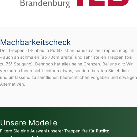
Machbarkeitscheck
Der Treppenlift-Einbau in Putlitz ist an nahezu allen Treppen möglich
- auch an schmalen (ab 70cm Breite) und sehr steilen Treppen (bis
zu 75° Steigung). Dennoch hat alles seine Grenzen. Bei uns gilt: Wir
verkaufen Ihnen nicht einfach etwas, sondern beraten Sie ehrlich
und umfassend zu sämtlichen baurechtlichen Vorgaben und etwaigen
Alternativen.
Unsere Modelle
Filtern Sie eine Auswahl unserer Treppenlifte für
Putlitz