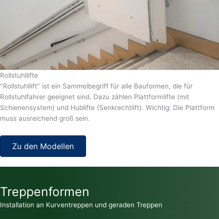
Rollstuhllifte
"Rollstuhllift" ist ein Sammelbegriff für alle Bauformen, die für
Rollstuhlfahrer geeignet sind. Dazu zählen Plattformlifte (mit
Schienensystem) und Hublifte (Senkrechtlift). Wichtig: Die Plattform
muss ausreichend groß sein.
Zu den Modellen
Treppenformen
Installation an Kurventreppen und geraden Treppen