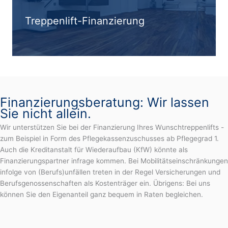
Treppenlift-Finanzierung
Finanzierungsberatung: Wir lassen
Sie nicht allein.
Wir unterstützen Sie bei der Finanzierung Ihres Wunschtreppenlifts -
zum Beispiel in Form des Pflegekassenzuschusses ab Pflegegrad 1.
Auch die Kreditanstalt für Wiederaufbau (KfW) könnte als
Finanzierungspartner infrage kommen. Bei Mobilitätseinschränkungen
infolge von (Berufs)unfällen treten in der Regel Versicherungen und
Berufsgenossenschaften als Kostenträger ein. Übrigens: Bei uns
können Sie den Eigenanteil ganz bequem in Raten begleichen.