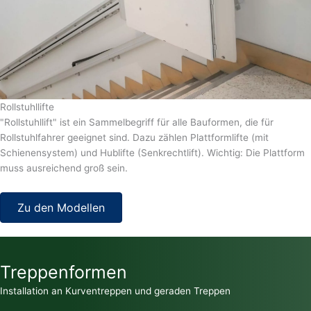
Rollstuhllifte
"Rollstuhllift" ist ein Sammelbegriff für alle Bauformen, die für
Rollstuhlfahrer geeignet sind. Dazu zählen Plattformlifte (mit
Schienensystem) und Hublifte (Senkrechtlift). Wichtig: Die Plattform
muss ausreichend groß sein.
Zu den Modellen
Treppenformen
Installation an Kurventreppen und geraden Treppen