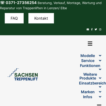
☏ 0371-27356254
Zum
Beratung, Verkauf, Montage, Wartung und
Inhalt
Reparatur von Treppenliften in Lenzen/ Elbe
springen
FAQ
Kontakt
Modelle
Service
Funktionen
Weitere
Produkte
Einsatzbereic
Marken
Infos