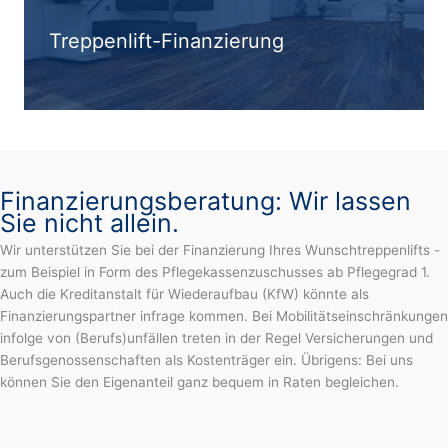
Treppenlift-Finanzierung
Finanzierungsberatung: Wir lassen
Sie nicht allein.
Wir unterstützen Sie bei der Finanzierung Ihres Wunschtreppenlifts -
zum Beispiel in Form des Pflegekassenzuschusses ab Pflegegrad 1.
Auch die Kreditanstalt für Wiederaufbau (KfW) könnte als
Finanzierungspartner infrage kommen. Bei Mobilitätseinschränkungen
infolge von (Berufs)unfällen treten in der Regel Versicherungen und
Berufsgenossenschaften als Kostenträger ein. Übrigens: Bei uns
können Sie den Eigenanteil ganz bequem in Raten begleichen.