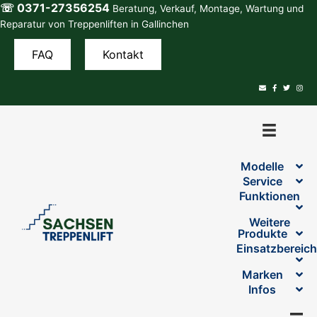
☏ 0371-27356254
Zum
Beratung, Verkauf, Montage, Wartung und
Inhalt
Reparatur von Treppenliften in Gallinchen
springen
FAQ
Kontakt
Modelle
Service
Funktionen
Weitere
Produkte
Einsatzbereic
Marken
Infos