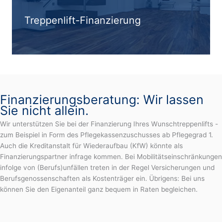
Treppenlift-Finanzierung
Finanzierungsberatung: Wir lassen
Sie nicht allein.
Wir unterstützen Sie bei der Finanzierung Ihres Wunschtreppenlifts -
zum Beispiel in Form des Pflegekassenzuschusses ab Pflegegrad 1.
Auch die Kreditanstalt für Wiederaufbau (KfW) könnte als
Finanzierungspartner infrage kommen. Bei Mobilitätseinschränkungen
infolge von (Berufs)unfällen treten in der Regel Versicherungen und
Berufsgenossenschaften als Kostenträger ein. Übrigens: Bei uns
können Sie den Eigenanteil ganz bequem in Raten begleichen.