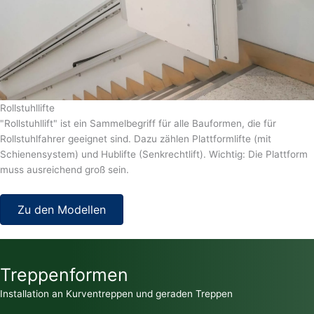
Rollstuhllifte
"Rollstuhllift" ist ein Sammelbegriff für alle Bauformen, die für
Rollstuhlfahrer geeignet sind. Dazu zählen Plattformlifte (mit
Schienensystem) und Hublifte (Senkrechtlift). Wichtig: Die Plattform
muss ausreichend groß sein.
Zu den Modellen
Treppenformen
Installation an Kurventreppen und geraden Treppen