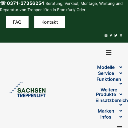
☏ 0371-27356254
Zum
Beratung, Verkauf, Montage, Wartung und
Inhalt
Reparatur von Treppenliften in Frankfurt/ Oder
springen
FAQ
Kontakt
Modelle
Service
Funktionen
Weitere
Produkte
Einsatzbereic
Marken
Infos