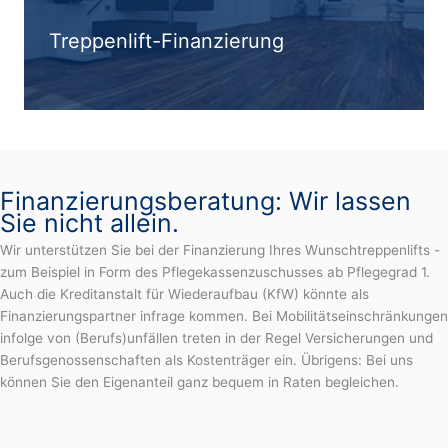
Treppenlift-Finanzierung
Finanzierungsberatung: Wir lassen
Sie nicht allein.
Wir unterstützen Sie bei der Finanzierung Ihres Wunschtreppenlifts -
zum Beispiel in Form des Pflegekassenzuschusses ab Pflegegrad 1.
Auch die Kreditanstalt für Wiederaufbau (KfW) könnte als
Finanzierungspartner infrage kommen. Bei Mobilitätseinschränkungen
infolge von (Berufs)unfällen treten in der Regel Versicherungen und
Berufsgenossenschaften als Kostenträger ein. Übrigens: Bei uns
können Sie den Eigenanteil ganz bequem in Raten begleichen.