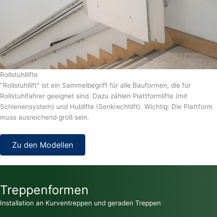
Rollstuhllifte
"Rollstuhllift" ist ein Sammelbegriff für alle Bauformen, die für
Rollstuhlfahrer geeignet sind. Dazu zählen Plattformlifte (mit
Schienensystem) und Hublifte (Senkrechtlift). Wichtig: Die Plattform
muss ausreichend groß sein.
Zu den Modellen
Treppenformen
Installation an Kurventreppen und geraden Treppen