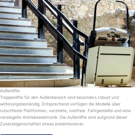
Außenlifte
Treppenlifte für den Außenbereich sind besonders robust und
witterungsbeständig. Entsprechend verfügen die Modelle über
rutschfeste Plattformen, verzinkte, rostfreie Fahrgestellte und eine
versiegelte Antriebselektronik. Die Außenlifte sind aufgrund dieser
Zusatzeigenschaften etwas preisintensiver.