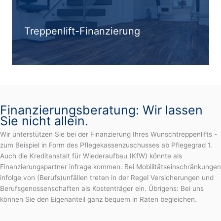
Treppenlift-Finanzierung
Finanzierungsberatung: Wir lassen
Sie nicht allein.
Wir unterstützen Sie bei der Finanzierung Ihres Wunschtreppenlifts -
zum Beispiel in Form des Pflegekassenzuschusses ab Pflegegrad 1.
Auch die Kreditanstalt für Wiederaufbau (KfW) könnte als
Finanzierungspartner infrage kommen. Bei Mobilitätseinschränkungen
infolge von (Berufs)unfällen treten in der Regel Versicherungen und
Berufsgenossenschaften als Kostenträger ein. Übrigens: Bei uns
können Sie den Eigenanteil ganz bequem in Raten begleichen.