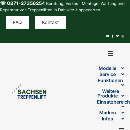
☏ 0371-27356254
Zum
Beratung, Verkauf, Montage, Wartung und
Inhalt
Reparatur von Treppenliften in Dahlwitz-Hoppegarten
springen
FAQ
Kontakt
Modelle
Service
Funktionen
Weitere
Produkte
Einsatzbereic
Marken
Infos