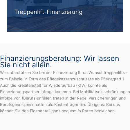
Treppenlift-Finanzierung
Finanzierungsberatung: Wir lassen
Sie nicht allein.
Wir unterstützen Sie bei der Finanzierung Ihres Wunschtreppenlifts -
zum Beispiel in Form des Pflegekassenzuschusses ab Pflegegrad 1.
Auch die Kreditanstalt für Wiederaufbau (KfW) könnte als
Finanzierungspartner infrage kommen. Bei Mobilitätseinschränkungen
infolge von (Berufs)unfällen treten in der Regel Versicherungen und
Berufsgenossenschaften als Kostenträger ein. Übrigens: Bei uns
können Sie den Eigenanteil ganz bequem in Raten begleichen.