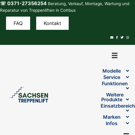
☏ 0371-27356254
Zum
Beratung, Verkauf, Montage, Wartung und
Inhalt
Reparatur von Treppenliften in Cottbus
springen
FAQ
Kontakt
Modelle
Service
Funktionen
Weitere
Produkte
Einsatzbereic
Marken
Infos