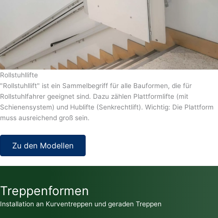
Rollstuhllifte
"Rollstuhllift" ist ein Sammelbegriff für alle Bauformen, die für
Rollstuhlfahrer geeignet sind. Dazu zählen Plattformlifte (mit
Schienensystem) und Hublifte (Senkrechtlift). Wichtig: Die Plattform
muss ausreichend groß sein.
Zu den Modellen
Treppenformen
Installation an Kurventreppen und geraden Treppen