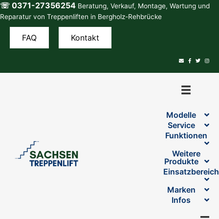
☏ 0371-27356254
Zum
Beratung, Verkauf, Montage, Wartung und
Inhalt
Reparatur von Treppenliften in Bergholz-Rehbrücke
springen
FAQ
Kontakt
Modelle
Service
Funktionen
Weitere
Produkte
Einsatzbereic
Marken
Infos