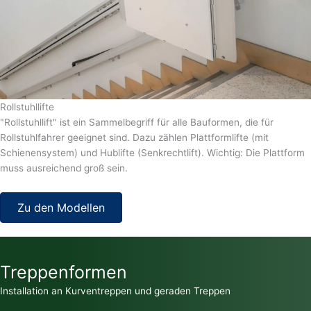
Rollstuhllifte
"Rollstuhllift" ist ein Sammelbegriff für alle Bauformen, die für
Rollstuhlfahrer geeignet sind. Dazu zählen Plattformlifte (mit
Schienensystem) und Hublifte (Senkrechtlift). Wichtig: Die Plattform
muss ausreichend groß sein.
Zu den Modellen
Treppenformen
Installation an Kurventreppen und geraden Treppen