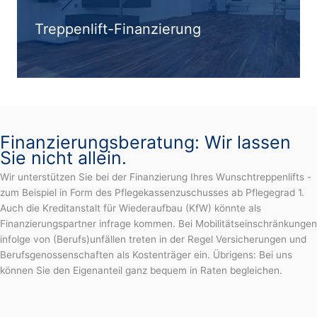
Treppenlift-Finanzierung
Finanzierungsberatung: Wir lassen
Sie nicht allein.
Wir unterstützen Sie bei der Finanzierung Ihres Wunschtreppenlifts -
zum Beispiel in Form des Pflegekassenzuschusses ab Pflegegrad 1.
Auch die Kreditanstalt für Wiederaufbau (KfW) könnte als
Finanzierungspartner infrage kommen. Bei Mobilitätseinschränkungen
infolge von (Berufs)unfällen treten in der Regel Versicherungen und
Berufsgenossenschaften als Kostenträger ein. Übrigens: Bei uns
können Sie den Eigenanteil ganz bequem in Raten begleichen.