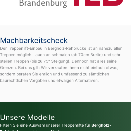
Machbarkeitscheck
Der Treppenlift-Einbau in Bergholz-Rehbrücke ist an nahezu allen
Treppen möglich - auch an schmalen (ab 70cm Breite) und sehr
steilen Treppen (bis zu 75° Steigung). Dennoch hat alles seine
Grenzen. Bei uns gilt: Wir verkaufen Ihnen nicht einfach etwas,
sondern beraten Sie ehrlich und umfassend zu sämtlichen
baurechtlichen Vorgaben und etwaigen Alternativen.
Unsere Modelle
Filtern Sie eine Auswahl unserer Treppenlifte für
Bergholz-