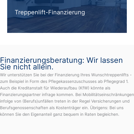
Treppenlift-Finanzierung
Finanzierungsberatung: Wir lassen
Sie nicht allein.
Wir unterstützen Sie bei der Finanzierung Ihres Wunschtreppenlifts -
zum Beispiel in Form des Pflegekassenzuschusses ab Pflegegrad 1.
Auch die Kreditanstalt für Wiederaufbau (KfW) könnte als
Finanzierungspartner infrage kommen. Bei Mobilitätseinschränkungen
infolge von (Berufs)unfällen treten in der Regel Versicherungen und
Berufsgenossenschaften als Kostenträger ein. Übrigens: Bei uns
können Sie den Eigenanteil ganz bequem in Raten begleichen.