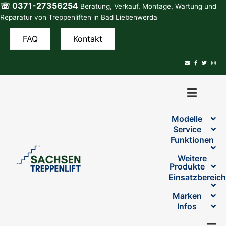
☏ 0371-27356254
Zum
Beratung, Verkauf, Montage, Wartung und
Inhalt
Reparatur von Treppenliften in Bad Liebenwerda
springen
FAQ
Kontakt
Modelle
Service
Funktionen
Weitere
Produkte
Einsatzbereic
Marken
Infos