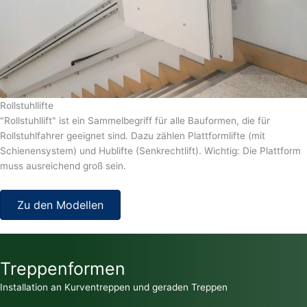
Rollstuhllifte
"Rollstuhllift" ist ein Sammelbegriff für alle Bauformen, die für
Rollstuhlfahrer geeignet sind. Dazu zählen Plattformlifte (mit
Schienensystem) und Hublifte (Senkrechtlift). Wichtig: Die Plattform
muss ausreichend groß sein.
Zu den Modellen
Treppenformen
Installation an Kurventreppen und geraden Treppen