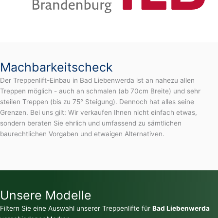
Machbarkeitscheck
Der Treppenlift-Einbau in Bad Liebenwerda ist an nahezu allen
Treppen möglich - auch an schmalen (ab 70cm Breite) und sehr
steilen Treppen (bis zu 75° Steigung). Dennoch hat alles seine
Grenzen. Bei uns gilt: Wir verkaufen Ihnen nicht einfach etwas,
sondern beraten Sie ehrlich und umfassend zu sämtlichen
baurechtlichen Vorgaben und etwaigen Alternativen.
Unsere Modelle
Filtern Sie eine Auswahl unserer Treppenlifte für
Bad Liebenwerda